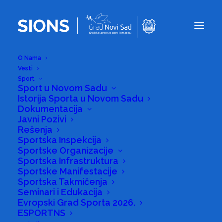
O Nama
Vesti
Sport
Sport u Novom Sadu
Istorija Sporta u Novom Sadu
Dokumentacija
Javni Pozivi
Rešenja
Sportska Inspekcija
Obaveštenje
Sportske Organizacije
Sportska Infrastruktura
Sportske Manifestacije
22/05/2025
|
U
SPORT
,
VESTI
|
OD STRANE
SIONS
Sportska Takmičenja
Seminari i Edukacija
Evropski Grad Sporta 2026.
ESPORTNS