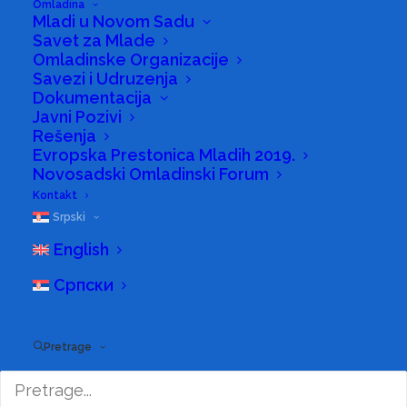
Omladina
Mladi u Novom Sadu
Savet za Mlade
Omladinske Organizacije
Savezi i Udruzenja
Dokumentacija
Javni Pozivi
Obaveštavaju se organizacije u
Rešenja
Evropska Prestonica Mladih 2019.
oblasti sporta sa sedištem na
Novosadski Omladinski Forum
teritoriji Grada Novog Sada da je
Kontakt
dana 22. maja 2025. godine stupio
Srpski
na snagu novi Pravilnik o
English
odobravanju i finansiranju programa
Српски
kojima se ostvaruju potrebe i
interesi građana u oblasti sporta na
Pretrage
teritoriji Grada Novog Sada
(“Službeni list Grada Novog Sada”,