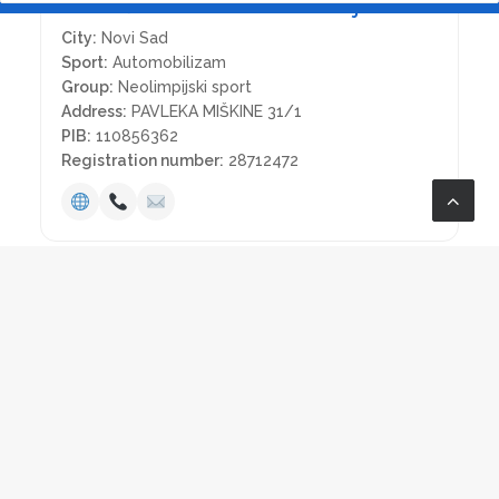
NAUTIČKO KARTING UDRUŽENjE
City:
Novi Sad
Sport:
Automobilizam
Group:
Neolimpijski sport
Address:
PAVLEKA MIŠKINE 31/1
PIB:
110856362
Registration number:
28712472
AIKIDO I JU JUTSU KLUB "VOJVODINA"
City:
Novi Sad
Sport:
Džu džicu
Group:
Neolimpijski sport
Address:
Bulevar kneza Miloša 25B
PIB:
101703562
Registration number:
08602395