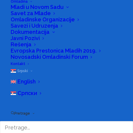
Omladina
Mladi u Novom Sadu
Savet za Mlade
Omladinske Organizacije
Savezi i Udruzenja
Dokumentacija
391 results
Javni Pozivi
Rešenja
Evropska Prestonica Mladih 2019.
NOVOSADSKI ŠAHOVSKI KLUB
Novosadski Omladinski Forum
City:
Novi Sad
Kontakt
Sport:
Šah
Srpski
Group:
Neolimpijski sport
Address:
Nikole Pašića 26
English
PIB:
100449542
Српски
Registration number:
08075646
Pretrage
"FLOYD" SPORTSKO AUTO MOTO