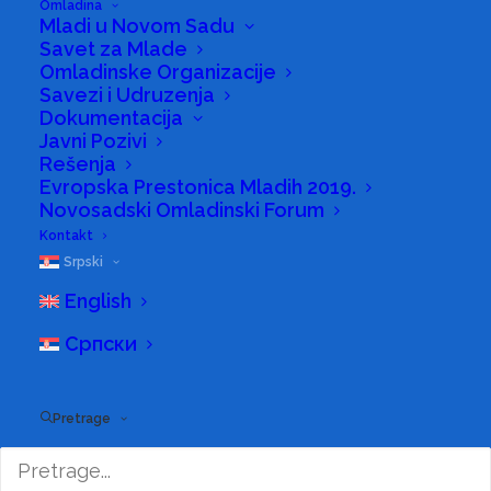
Omladina
Mladi u Novom Sadu
Savet za Mlade
Omladinske Organizacije
Savezi i Udruzenja
Dokumentacija
Javni Pozivi
Rešenja
Evropska Prestonica Mladih 2019.
Novosadski Omladinski Forum
Kontakt
Sport
Srpski
Mladi u Novom Sadu
O Nama
English
Kontakt
Српски
Pretrage
© 2025 SIONS. Sva prava zadržana.