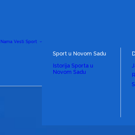
 Nama
Vesti
Sport
Sport u Novom Sadu
D
Istorija Sporta u
J
Novom Sadu
R
S