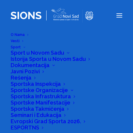
O Nama
Vesti
Sport
Sport u Novom Sadu
Istorija Sporta u Novom Sadu
Dokumentacija
NAŠI
Javni Pozivi
Rešenja
PARASTONOTENISERI -
Sportska Inspekcija
Sportske Organizacije
PONOS NOVOG SADA I
Sportska Infrastruktura
Sportske Manifestacije
SRBIJE
Sportska Takmičenja
Seminari i Edukacija
Evropski Grad Sporta 2026.
14/11/2025
|
U
SPORT
,
VESTI
|
OD STRANE
SIONS
ESPORTNS