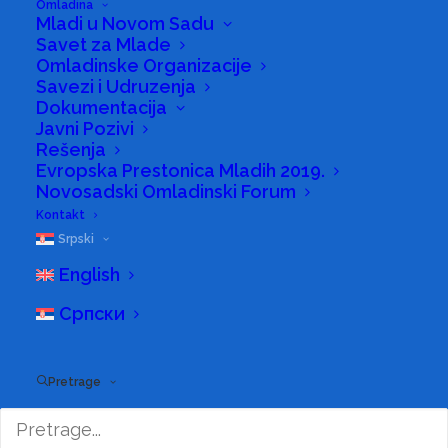
Omladina
Mladi u Novom Sadu
Savet za Mlade
Omladinske Organizacije
Savezi i Udruzenja
Dokumentacija
Javni Pozivi
Rešenja
Evropska Prestonica Mladih 2019.
Novosadski Omladinski Forum
Kontakt
Srpski
English
Српски
Pretrage