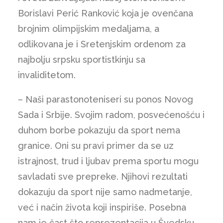
Borislavi Perić Ranković koja je ovenčana
brojnim olimpijskim medaljama, a
odlikovana je i Sretenjskim ordenom za
najbolju srpsku sportistkinju sa
invaliditetom.
– Naši parastonoteniseri su ponos Novog
Sada i Srbije. Svojim radom, posvećenošću i
duhom borbe pokazuju da sport nema
granice. Oni su pravi primer da se uz
istrajnost, trud i ljubav prema sportu mogu
savladati sve prepreke. Njihovi rezultati
dokazuju da sport nije samo nadmetanje,
već i način života koji inspiriše. Posebna
nam je čast što reprezentacija u Švedsku