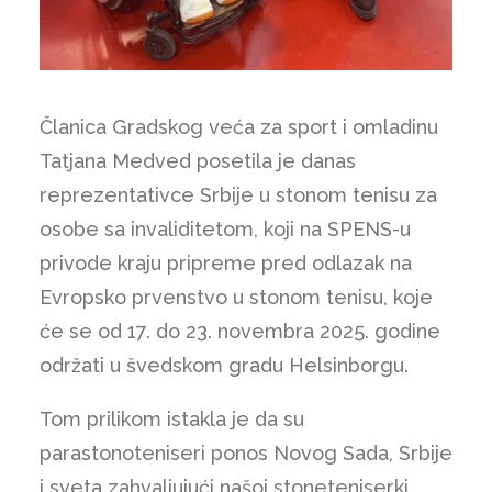
Članica Gradskog veća za sport i omladinu
Tatjana Medved posetila je danas
reprezentativce Srbije u stonom tenisu za
osobe sa invaliditetom, koji na SPENS-u
privode kraju pripreme pred odlazak na
Evropsko prvenstvo u stonom tenisu, koje
će se od 17. do 23. novembra 2025. godine
održati u švedskom gradu Helsinborgu.
Tom prilikom istakla je da su
parastonoteniseri ponos Novog Sada, Srbije
i sveta zahvaljujući našoj stoneteniserki