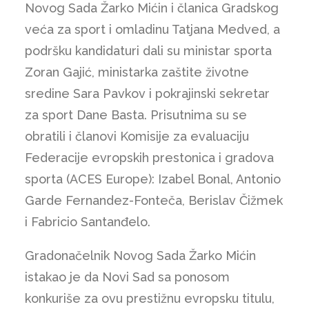
Novog Sada Žarko Mićin i članica Gradskog
veća za sport i omladinu Tatjana Medved, a
podršku kandidaturi dali su ministar sporta
Zoran Gajić, ministarka zaštite životne
sredine Sara Pavkov i pokrajinski sekretar
za sport Dane Basta. Prisutnima su se
obratili i članovi Komisije za evaluaciju
Federacije evropskih prestonica i gradova
sporta (ACES Europe): Izabel Bonal, Antonio
Garde Fernandez-Fonteča, Berislav Čižmek
i Fabricio Santanđelo.
Gradonačelnik Novog Sada Žarko Mićin
istakao je da Novi Sad sa ponosom
konkuriše za ovu prestižnu evropsku titulu,