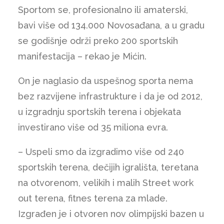
Sportom se, profesionalno ili amaterski,
bavi više od 134.000 Novosađana, a u gradu
se godišnje održi preko 200 sportskih
manifestacija – rekao je Mićin.
On je naglasio da uspešnog sporta nema
bez razvijene infrastrukture i da je od 2012,
u izgradnju sportskih terena i objekata
investirano više od 35 miliona evra.
– Uspeli smo da izgradimo više od 240
sportskih terena, dečijih igrališta, teretana
na otvorenom, velikih i malih Street work
out terena, fitnes terena za mlade.
Izgrađen je i otvoren nov olimpijski bazen u