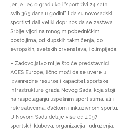
jer je reč o gradu koji “sport živi 24 sata,
svih 365 dana u godini”, i da su novosadski
sportisti dali veliki doprinos da se zastava
Srbije vijori na mnogim pobedničkim
postoljima, od klupskih takmičenja, do
evropskih, svetskih prvenstava, i olimpijada.
– Zadovoljstvo mi je što će predstavnici
ACES Europe, lično moći da se uvere u
izvanredne resurse i kapacitet sportske
infrastrukture grada Novog Sada, koja stoji
na raspolaganju uspešnim sportistima, ali i
rekreativcima, đačkom i inkluzivnom sportu.
U Novom Sadu deluje više od 1.097
sportskih klubova, organizacija i udruženja.