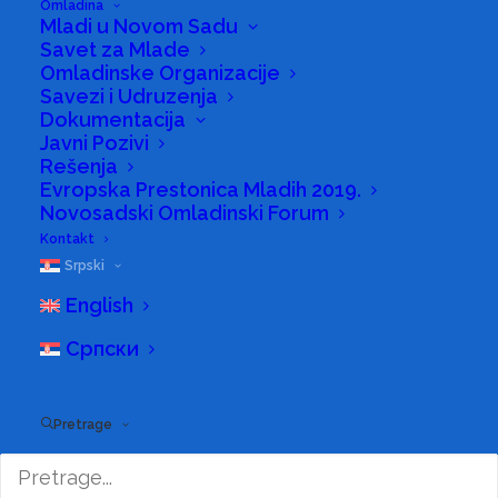
Omladina
23/06/2025
|
U
SPORT
,
VESTI
|
OD STRANE
SIONS
Mladi u Novom Sadu
Savet za Mlade
Omladinske Organizacije
Savezi i Udruzenja
Dokumentacija
Javni Pozivi
Rešenja
Evropska Prestonica Mladih 2019.
Novosadski Omladinski Forum
Kontakt
Srpski
English
Српски
Pretrage