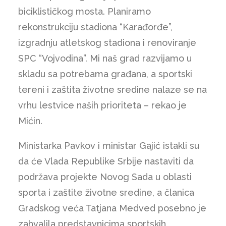
biciklističkog mosta. Planiramo
rekonstrukciju stadiona “Karađorđe”,
izgradnju atletskog stadiona i renoviranje
SPC “Vojvodina”. Mi naš grad razvijamo u
skladu sa potrebama građana, a sportski
tereni i zaštita životne sredine nalaze se na
vrhu lestvice naših prioriteta – rekao je
Mićin.
Ministarka Pavkov i ministar Gajić istakli su
da će Vlada Republike Srbije nastaviti da
podržava projekte Novog Sada u oblasti
sporta i zaštite životne sredine, a članica
Gradskog veća Tatjana Medved posebno je
zahvalila predstavnicima sportskih