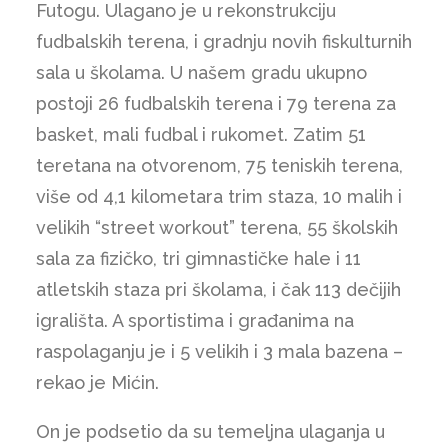
Futogu. Ulagano je u rekonstrukciju
fudbalskih terena, i gradnju novih fiskulturnih
sala u školama. U našem gradu ukupno
postoji 26 fudbalskih terena i 79 terena za
basket, mali fudbal i rukomet. Zatim 51
teretana na otvorenom, 75 teniskih terena,
više od 4,1 kilometara trim staza, 10 malih i
velikih “street workout” terena, 55 školskih
sala za fizičko, tri gimnastičke hale i 11
atletskih staza pri školama, i čak 113 dečijih
igrališta. A sportistima i građanima na
raspolaganju je i 5 velikih i 3 mala bazena –
rekao je Mićin.
On je podsetio da su temeljna ulaganja u