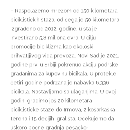
– Raspolažemo mrežom od 150 kilometara
biciklističkih staza, od čega je 50 kilometara
izgrađeno od 2012. godine, u šta je
investirano 5,8 miliona evra. U cilju
promocije biciklizma kao ekološki
prihvatljivog vida prevoza, Novi Sad je 2021.
godine prvi u Srbiji pokrenuo akciju podrške
građanima za kupovinu bicikala. U protekle
četiri godine podržana je nabavka 6.336
bicikala. Nastavljamo sa ulaganjima. U ovoj
godini gradimo još 20 kilometara
biciklističke staze do Irmova, 2 košarkaška
terena i 15 dečijih igrališta. Očekujemo da
uskoro počne gradnja pešačko-