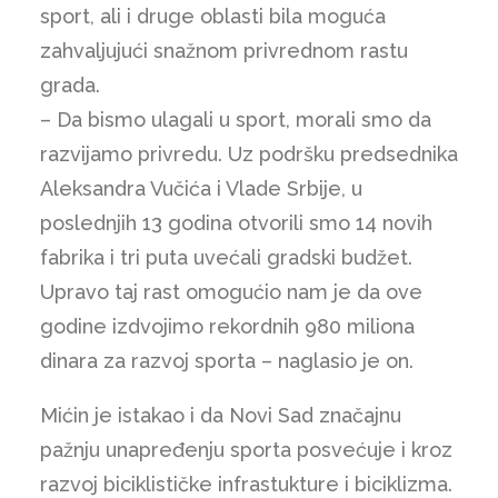
sport, ali i druge oblasti bila moguća
zahvaljujući snažnom privrednom rastu
grada.
– Da bismo ulagali u sport, morali smo da
razvijamo privredu. Uz podršku predsednika
Aleksandra Vučića i Vlade Srbije, u
poslednjih 13 godina otvorili smo 14 novih
fabrika i tri puta uvećali gradski budžet.
Upravo taj rast omogućio nam je da ove
godine izdvojimo rekordnih 980 miliona
dinara za razvoj sporta – naglasio je on.
Mićin je istakao i da Novi Sad značajnu
pažnju unapređenju sporta posvećuje i kroz
razvoj biciklističke infrastukture i biciklizma.