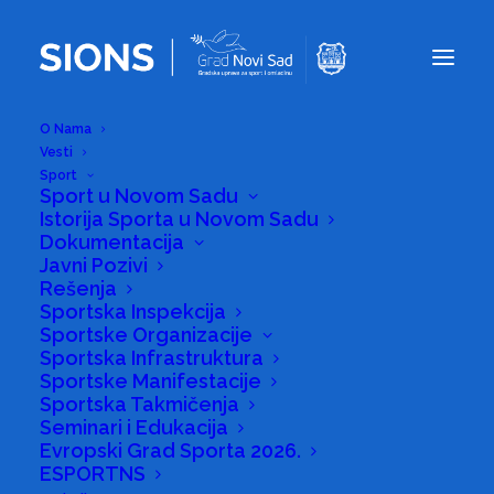
O Nama
Vesti
Sport
Sport u Novom Sadu
U KULTURNOJ STANICI
Istorija Sporta u Novom Sadu
„SVILARA"
Dokumentacija
Javni Pozivi
PREDSTAVLjENA
Rešenja
Sportska Inspekcija
KANDIDATURA NOVOG
Sportske Organizacije
Sportska Infrastruktura
SADA ZA EVROPSKI
Sportske Manifestacije
Sportska Takmičenja
GRAD SPORTA 2026.
Seminari i Edukacija
Evropski Grad Sporta 2026.
GODINE
ESPORTNS